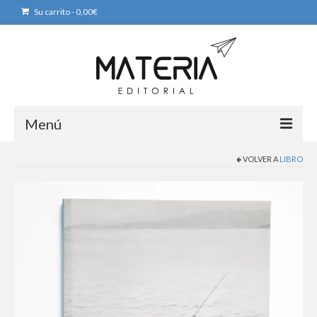
Su carrito
-
0,00
€
Menú
VOLVER A
LIBRO
Home
Libros
colecciones
Libros por encargo
Tienda online
Puntos de venta