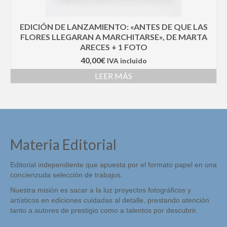
EDICIÓN DE LANZAMIENTO: «ANTES DE QUE LAS
FLORES LLEGARAN A MARCHITARSE», DE MARTA
ARECES + 1 FOTO
40,00
€
IVA incluido
LEER MÁS
Materia Editorial
Editorial independiente que apuesta por el formato papel en una
concienzuda selección de trabajos.
Nuestra misión es sacar a la luz proyectos fotográficos y
artísticos en ediciones cuidadas al detalle, prestando atención
tanto a autores de prestigio como a talentos por descubrir.