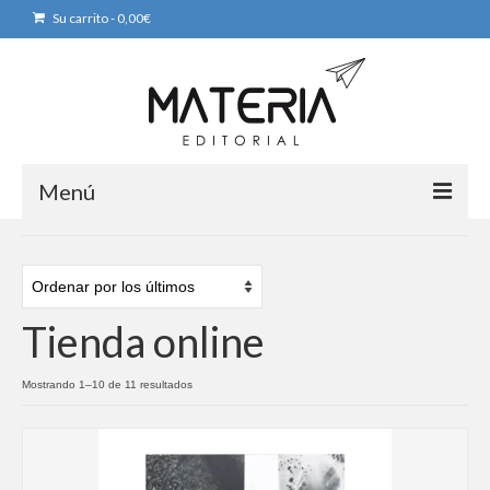
Su carrito
-
0,00
€
Menú
Home
Libros
Tienda online
colecciones
Libros por encargo
Ordenado
Mostrando 1–10 de 11 resultados
por
Tienda online
los
últimos
Puntos de venta