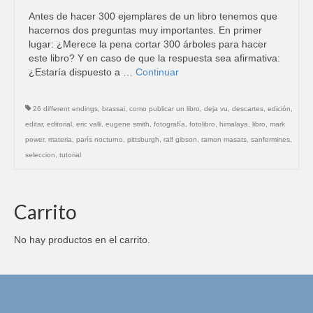
Antes de hacer 300 ejemplares de un libro tenemos que
hacernos dos preguntas muy importantes. En primer
lugar: ¿Merece la pena cortar 300 árboles para hacer
este libro? Y en caso de que la respuesta sea afirmativa:
¿Estaría dispuesto a …
Continuar
26 different endings
,
brassai
,
como publicar un libro
,
deja vu
,
descartes
,
edición
,
editar
,
editorial
,
eric valli
,
eugene smith
,
fotografía
,
fotolibro
,
himalaya
,
libro
,
mark
power
,
materia
,
parís nocturno
,
pittsburgh
,
ralf gibson
,
ramon masats
,
sanfermines
,
seleccion
,
tutorial
Carrito
No hay productos en el carrito.