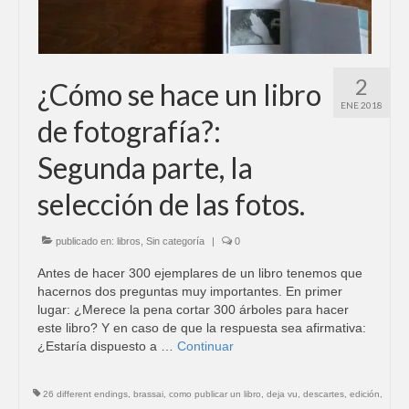
2
¿Cómo se hace un libro
ENE 2018
de fotografía?:
Segunda parte, la
selección de las fotos.
publicado en:
libros
,
Sin categoría
|
0
Antes de hacer 300 ejemplares de un libro tenemos que
hacernos dos preguntas muy importantes. En primer
lugar: ¿Merece la pena cortar 300 árboles para hacer
este libro? Y en caso de que la respuesta sea afirmativa:
¿Estaría dispuesto a …
Continuar
26 different endings
,
brassai
,
como publicar un libro
,
deja vu
,
descartes
,
edición
,