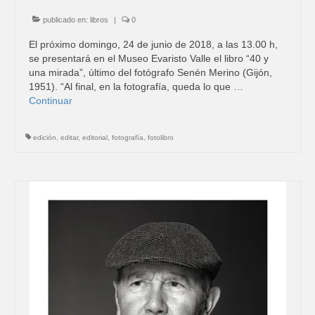
publicado en:
libros
|
0
El próximo domingo, 24 de junio de 2018, a las 13.00 h,
se presentará en el Museo Evaristo Valle el libro “40 y
una mirada”, último del fotógrafo Senén Merino (Gijón,
1951). “Al final, en la fotografía, queda lo que …
Continuar
edición
,
editar
,
editorial
,
fotografía
,
fotolibro