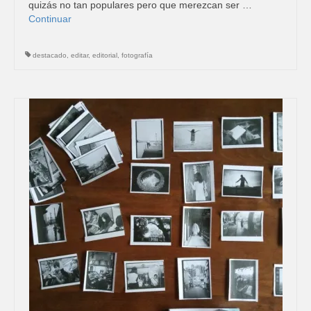
quizás no tan populares pero que merezcan ser …
Continuar
destacado
,
editar
,
editorial
,
fotografía