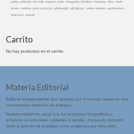
editar
,
editorial
,
eric valli
,
eugene smith
,
fotografía
,
fotolibro
,
himalaya
,
libro
,
mark
power
,
materia
,
parís nocturno
,
pittsburgh
,
ralf gibson
,
ramon masats
,
sanfermines
,
seleccion
,
tutorial
Carrito
No hay productos en el carrito.
Materia Editorial
Editorial independiente que apuesta por el formato papel en una
concienzuda selección de trabajos.
Nuestra misión es sacar a la luz proyectos fotográficos y
artísticos en ediciones cuidadas al detalle, prestando atención
tanto a autores de prestigio como a talentos por descubrir.