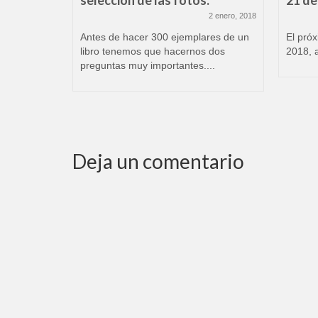
n a
selección de las fotos.
21 de 
2 enero, 2018
2 febrero, 2020
Antes de hacer 300 ejemplares de un
El próx
libro tenemos que hacernos dos
2018, a
s, 17 de
preguntas muy importantes....
C/
Deja un comentario