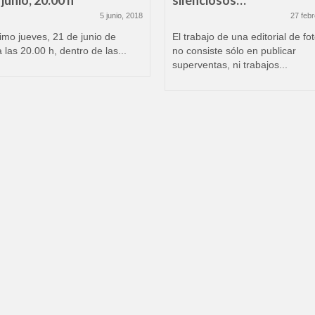
junio, 20.00 h
silenciosos…
5 junio, 2018
27 febr
imo jueves, 21 de junio de
El trabajo de una editorial de fo
 las 20.00 h, dentro de las...
no consiste sólo en publicar
superventas, ni trabajos...