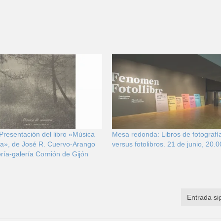
 Presentación del libro «Música
Mesa redonda: Libros de fotografí
a», de José R. Cuervo-Arango
versus fotolibros. 21 de junio, 20.0
rería-galería Cornión de Gijón
Entrada si