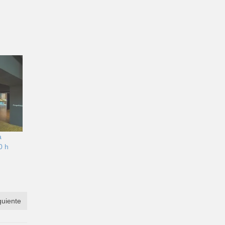
a
0 h
guiente