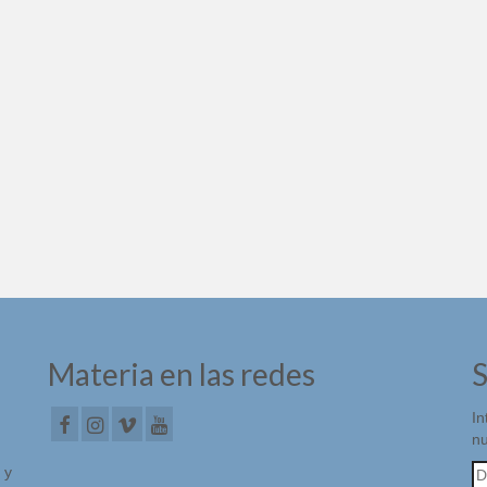
Materia en las redes
S
In
nu
Di
 y